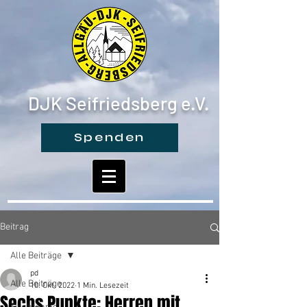
DJK Seifriedsberg e.V.
Spenden
Beitrag
Alle Beiträge
pd
Alle Beiträge
10. Okt. 2022
1 Min. Lesezeit
Sechs Punkte: Herren mit