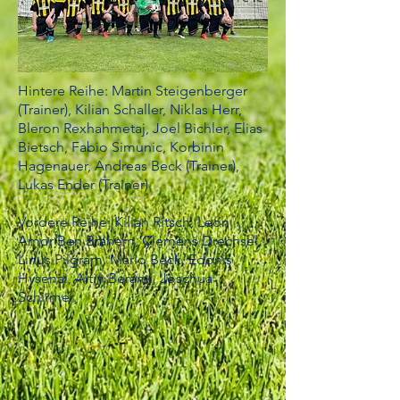
Hintere Reihe: Martin Steigenberger
(Trainer), Kilian Schaller, Niklas Herr,
Bleron Rexhahmetaj, Joel Bichler, Elias
Bietsch, Fabio Simunic, Korbinin
Hagenauer, Andreas Beck (Trainer),
Lukas Ender (Trainer)
Vordere Reihe: Kilian Ritsch, Leon
Amor Ben Brahem, Clemens Drechsel,
Linus Pilgram, Mario Beck, Edonis
Hysenai, Altin Berami, Joschua
Schirmer.