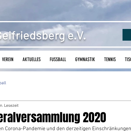
eifriedsberg e.V.
VEREIN
AKTUELLES
FUSSBALL
GYMNASTIK
TENNIS
TIS
ball
n. Lesezeit
eralversammlung 2020
en Corona-Pandemie und den derzeitigen Einschränkungen