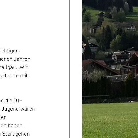
ichtigen 
ngenen Jahren 
llgäu. „Wir 
iterhin mit 
nd die D1-
D-Jugend waren 
den 
gen haben, 
 Start gehen 