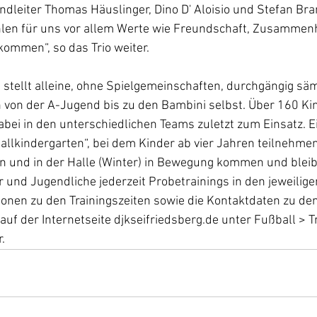
ndleiter Thomas Häuslinger, Dino D' Aloisio und Stefan Br
ählen für uns vor allem Werte wie Freundschaft, Zusammen
ommen“, so das Trio weiter.
 stellt alleine, ohne Spielgemeinschaften, durchgängig säm
on der A-Jugend bis zu den Bambini selbst. Über 160 Ki
bei in den unterschiedlichen Teams zuletzt zum Einsatz. E
allkindergarten“, bei dem Kinder ab vier Jahren teilnehme
en und in der Halle (Winter) in Bewegung kommen und blei
 und Jugendliche jederzeit Probetrainings in den jeweilig
ionen zu den Trainingszeiten sowie die Kontaktdaten zu den
auf der Internetseite djkseifriedsberg.de unter Fußball > T
.