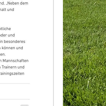
and. „Neben dem 
halt und 
tliche 
nder und 
in besonderes 
n können und 
ben.
en Mannschaften 
 Trainern und 
rainingszeiten 