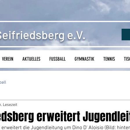
eifriedsberg e.V.
VEREIN
AKTUELLES
FUSSBALL
GYMNASTIK
TENNIS
TIS
ball
n. Lesezeit
iedsberg erweitert Jugendle
erweitert die Jugendleitung um Dino D' Aloisio (Bild: hinter