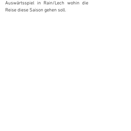
Auswärtsspiel in Rain/Lech wohin die 
Reise diese Saison gehen soll. 
Spielbericht TTC Langweid - DJK 
Seifriedsberg