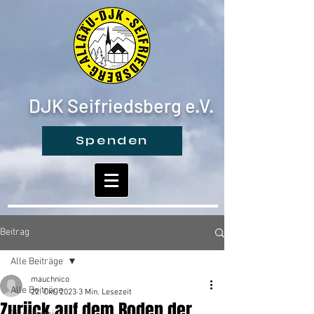
DJK Seifriedsberg e.V.
Spenden
Beitrag
Alle Beiträge
mauchnico
Alle Beiträge
22. Okt. 2023
3 Min. Lesezeit
Zurück auf dem Boden der