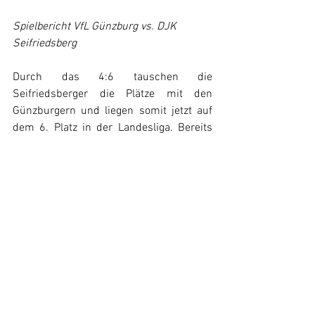
Spielbericht VfL Günzburg vs. DJK 
Seifriedsberg
Durch das 4:6 tauschen die 
Seifriedsberger die Plätze mit den 
Günzburgern und liegen somit jetzt auf 
dem 6. Platz in der Landesliga. Bereits 
nächsten Sonntag geht es mit dem 
nächsten Heimspiel gegen den TSV 
Aichach – die „Übermannschaft“ der Liga 
– weiter.